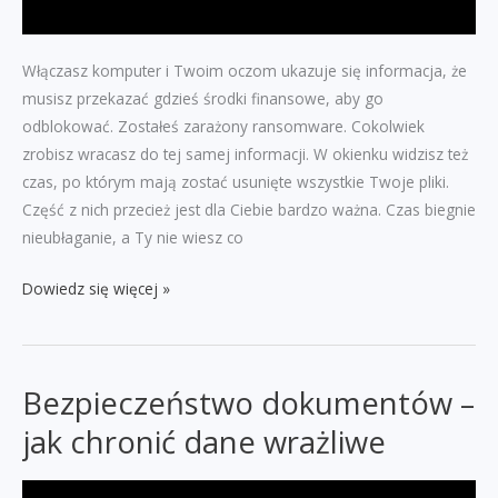
Włączasz komputer i Twoim oczom ukazuje się informacja, że
musisz przekazać gdzieś środki finansowe, aby go
odblokować. Zostałeś zarażony ransomware. Cokolwiek
zrobisz wracasz do tej samej informacji. W okienku widzisz też
czas, po którym mają zostać usunięte wszystkie Twoje pliki.
Część z nich przecież jest dla Ciebie bardzo ważna. Czas biegnie
nieubłaganie, a Ty nie wiesz co
Ransomware
Dowiedz się więcej »
–
szyfrowanie,
wyciek
Bezpieczeństwo dokumentów –
danych
i
jak chronić dane wrażliwe
okup