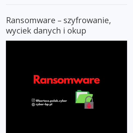
w
sieci-
Ransomware – szyfrowanie,
Parental
trolling,
wyciek danych i okup
Sharenting,
Oversharenting