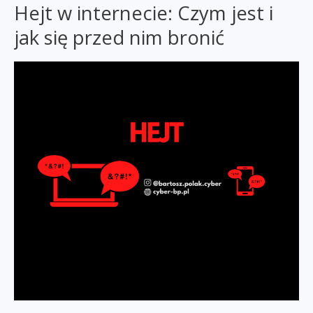
Hejt w internecie: Czym jest i
internecie
–
jak się przed nim bronić
działania
cyberprzestępców