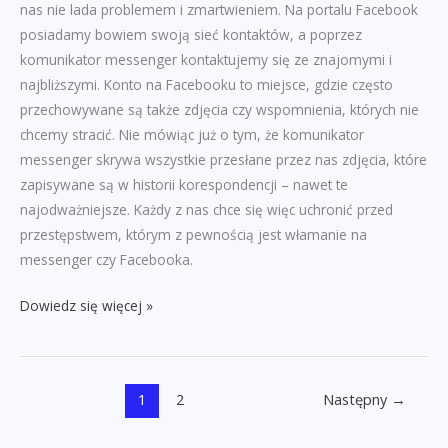
nas nie lada problemem i zmartwieniem. Na portalu Facebook
posiadamy bowiem swoją sieć kontaktów, a poprzez
komunikator messenger kontaktujemy się ze znajomymi i
najbliższymi. Konto na Facebooku to miejsce, gdzie często
przechowywane są także zdjęcia czy wspomnienia, których nie
chcemy stracić. Nie mówiąc już o tym, że komunikator
messenger skrywa wszystkie przesłane przez nas zdjęcia, które
zapisywane są w historii korespondencji – nawet te
najodważniejsze. Każdy z nas chce się więc uchronić przed
przestępstwem, którym z pewnością jest włamanie na
messenger czy Facebooka.
Włamanie
Dowiedz się więcej »
na
messengera
/
1
2
Następny
→
Facebooka