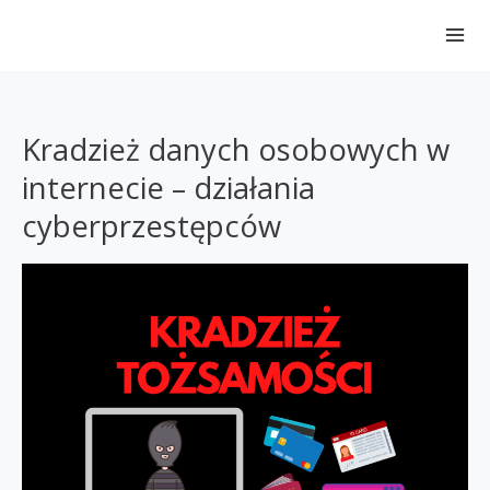
Przejdź
do
treści
Kradzież danych osobowych w
internecie – działania
cyberprzestępców