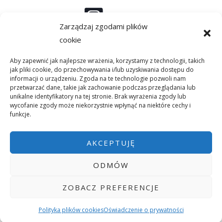
i
*
Instagram
Zarządzaj zgodami plików
cookie
Aby zapewnić jak najlepsze wrażenia, korzystamy z technologii, takich
Linkedin
jak pliki cookie, do przechowywania i/lub uzyskiwania dostępu do
informacji o urządzeniu. Zgoda na te technologie pozwoli nam
przetwarzać dane, takie jak zachowanie podczas przeglądania lub
unikalne identyfikatory na tej stronie. Brak wyrażenia zgody lub
wycofanie zgody może niekorzystnie wpłynąć na niektóre cechy i
Facebook
funkcje.
AKCEPTUJĘ
ODMÓW
ZOBACZ PREFERENCJE
© 2026 Bartosz Polak | Powered by Bartosz Polak
Polityka plików cookies
Oświadczenie o prywatności