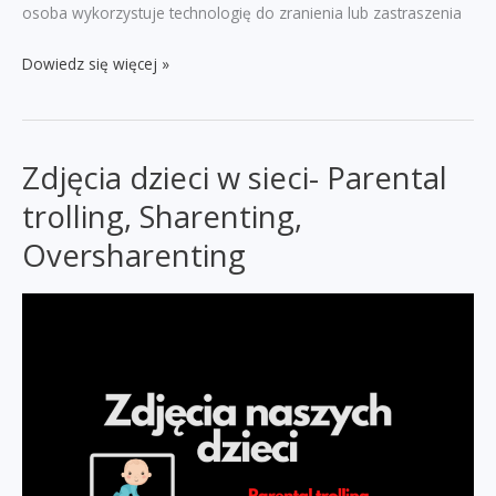
osoba wykorzystuje technologię do zranienia lub zastraszenia
Cyberprzemoc
Dowiedz się więcej »
–
nowe
zagrożenie
Zdjęcia dzieci w sieci- Parental
w
erze
trolling, Sharenting,
cyfrowej
Oversharenting