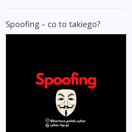
–
jak
je
Spoofing – co to takiego?
budować
by
były
bezpieczne