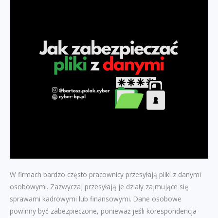
W firmach bardzo często pracownicy przesyłają pliki z danymi
osobowymi. Zazwyczaj przesyłają je działy zajmujące się
sprawami kadrowymi lub finansowymi. Dane osobowe
powinny być zabezpieczone, ponieważ jeśli korespondencja