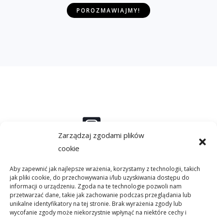
w
POROZMAWIAJMY!
i
a
d
o
m
o
ś
c
i
*
Instagram
Zarządzaj zgodami plików
cookie
Aby zapewnić jak najlepsze wrażenia, korzystamy z technologii, takich
Linkedin
jak pliki cookie, do przechowywania i/lub uzyskiwania dostępu do
informacji o urządzeniu. Zgoda na te technologie pozwoli nam
przetwarzać dane, takie jak zachowanie podczas przeglądania lub
unikalne identyfikatory na tej stronie. Brak wyrażenia zgody lub
wycofanie zgody może niekorzystnie wpłynąć na niektóre cechy i