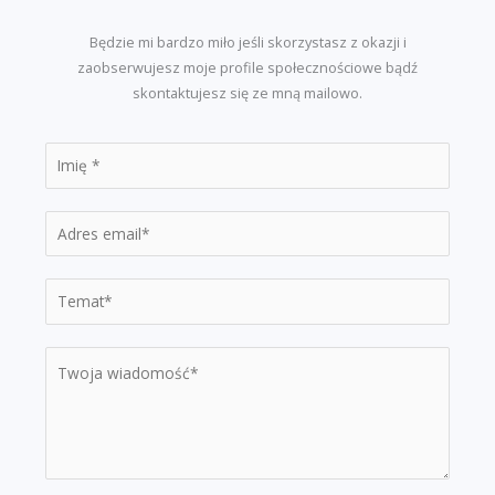
Będzie mi bardzo miło jeśli skorzystasz z okazji i
zaobserwujesz moje profile społecznościowe bądź
skontaktujesz się ze mną mailowo.
I
m
i
E
ę
m
*
a
T
i
e
l
m
T
*
a
r
t
e
*
ś
ć