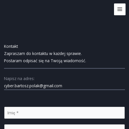
Przejdź
do
treści
Kontakt
Zapraszam do kontaktu w każdej sprawie.
Postaram odpisać się na Twoją wiadomość.
Napisz na adres:
cyber.bartosz.polak@gmail.com
I
m
i
E