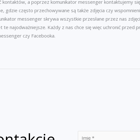
kontaktów, a poprzez komunikator messenger kontaktujemy się z
e, gdzie często przechowywane są także zdjęcia czy wspomnienia,
unikator messenger skrywa wszystkie przesłane przez nas zdjęc
et te najodważniejsze. Każdy z nas chce się więc uchronić przed
messenger czy Facebooka.
ontakcie
I