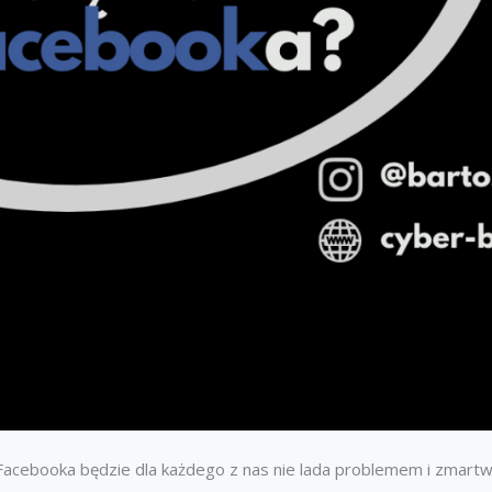
acebooka będzie dla każdego z nas nie lada problemem i zmartw