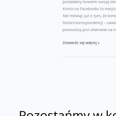
posiadamy bowiem swoją sieć 
Konto na Facebooku to miejsc
Nie mówiąc już o tym, że kom
historii korespondencji – naw
pewnością jest włamanie na 
Włamanie
Dowiedz się więcej »
na
messengera
/
Facebooka
Pozostańmy w k