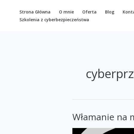
Przejdź
do
Strona Główna
O mnie
Oferta
Blog
Kont
Szkolenia z cyberbezpieczeństwa
treści
cyberpr
Włamanie na 