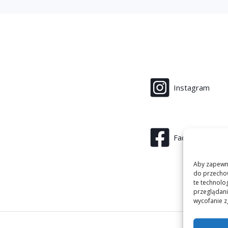
o
ś
c
i
*
Instagram
Facebook
Aby zapewnić
do przechow
te technolo
przeglądania
wycofanie z