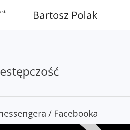
Bartosz Polak
akt
zestępczość
messengera / Facebooka