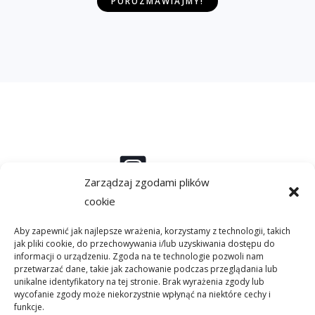
POROZMAWIAJMY!
i
a
d
o
m
o
ś
c
i
*
Instagram
Zarządzaj zgodami plików
cookie
Aby zapewnić jak najlepsze wrażenia, korzystamy z technologii, takich
Linkedin
jak pliki cookie, do przechowywania i/lub uzyskiwania dostępu do
informacji o urządzeniu. Zgoda na te technologie pozwoli nam
przetwarzać dane, takie jak zachowanie podczas przeglądania lub
unikalne identyfikatory na tej stronie. Brak wyrażenia zgody lub
wycofanie zgody może niekorzystnie wpłynąć na niektóre cechy i
Facebook
funkcje.