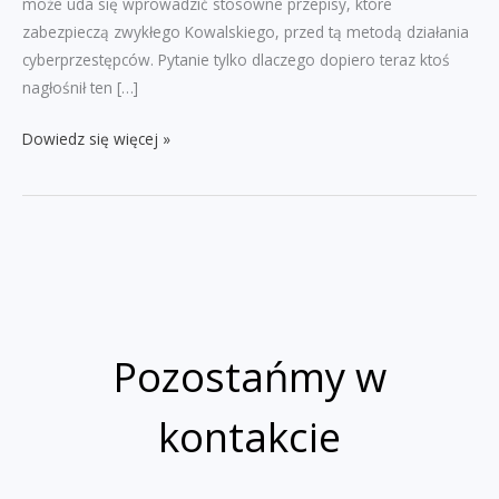
może uda się wprowadzić stosowne przepisy, które
zabezpieczą zwykłego Kowalskiego, przed tą metodą działania
cyberprzestępców. Pytanie tylko dlaczego dopiero teraz ktoś
nagłośnił ten […]
Spoofing
Dowiedz się więcej »
–
co
to
takiego?
Pozostańmy w
kontakcie