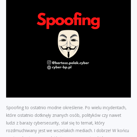
Spoofing to ostatnio modne określenie. Po wielu incydentach,
które ostatnio dotknęły znanych osób, polityków czy nawet
ludzi z baraży cybersecurity, stał się to temat, który
rozdmuchiwany jest we wszelakich mediach. I dobrze! W końcu