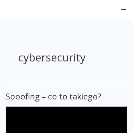
Przejdź
do
treści
cybersecurity
Spoofing – co to takiego?