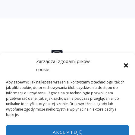
d
o
m
o
ś
c
i
*
Instagram
Zarządzaj zgodami plików
cookie
Aby zapewnić jak najlepsze wrażenia, korzystamy z technologii, takich
Linkedin
jak pliki cookie, do przechowywania i/lub uzyskiwania dostępu do
informacji o urządzeniu. Zgoda na te technologie pozwoli nam
przetwarzać dane, takie jak zachowanie podczas przeglądania lub
unikalne identyfikatory na tej stronie. Brak wyrażenia zgody lub
wycofanie zgody może niekorzystnie wpłynąć na niektóre cechy i
Facebook
funkcje.
AKCEPTUJĘ