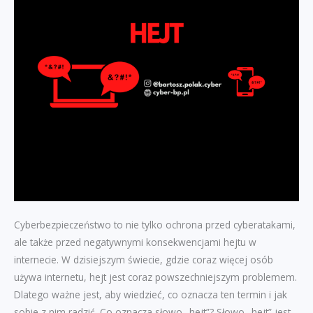
Cyberbezpieczeństwo to nie tylko ochrona przed cyberatakami,
ale także przed negatywnymi konsekwencjami hejtu w
internecie. W dzisiejszym świecie, gdzie coraz więcej osób
używa internetu, hejt jest coraz powszechniejszym problemem.
Dlatego ważne jest, aby wiedzieć, co oznacza ten termin i jak
sobie z nim radzić. Co oznacza słowo „hejt”? Słowo „hejt” jest