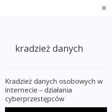
Przejdź
do
treści
kradzież danych
Kradzież danych osobowych w
internecie – działania
cyberprzestępców