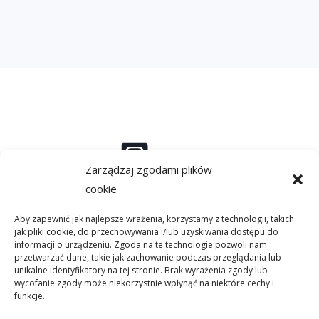
a
d
o
m
o
ś
c
i
*
Instagram
Zarządzaj zgodami plików
cookie
Aby zapewnić jak najlepsze wrażenia, korzystamy z technologii, takich
Linkedin
jak pliki cookie, do przechowywania i/lub uzyskiwania dostępu do
informacji o urządzeniu. Zgoda na te technologie pozwoli nam
przetwarzać dane, takie jak zachowanie podczas przeglądania lub
unikalne identyfikatory na tej stronie. Brak wyrażenia zgody lub
wycofanie zgody może niekorzystnie wpłynąć na niektóre cechy i
Facebook
funkcje.