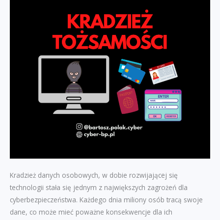
Kradzież danych osobowych, w dobie rozwijającej się
technologii stała się jednym z największych zagrożeń dla
cyberbezpieczeństwa. Każdego dnia miliony osób tracą swoje
dane, co może mieć poważne konsekwencje dla ich