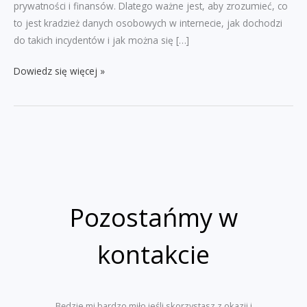
prywatności i finansów. Dlatego ważne jest, aby zrozumieć, co
to jest kradzież danych osobowych w internecie, jak dochodzi
do takich incydentów i jak można się […]
Kradzież
Dowiedz się więcej »
danych
osobowych
w
internecie
–
działania
cyberprzestępców
Pozostańmy w
kontakcie
Będzie mi bardzo miło jeśli skorzystasz z okazji i